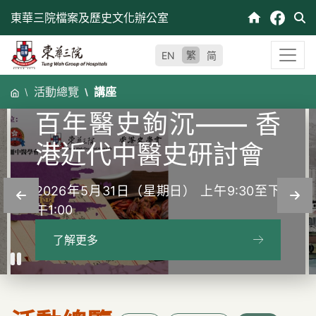
跳
東華三院檔案及歷史文化辦公室
至
內
繁
EN
简
容
「海風寄語：細說百
活動總覽
講座
年香港與東華」專題
講座
2026年5月16日（星期六） 上午11:00至下
午1:00
了解更多