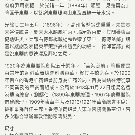
府府尹周家楣，於光緒十年（1884年）頒贈「見義勇為」
牌匾予東華，以答謝東華賑濟山東及直隸一帶水災。
光緒廿二年五月（1896年），高州各縣災患重重，先是春
天谷價騰貴，夏天大水颶風狂雨，塌屋數百間，其間獲東華
協助賑災，兵部右侍郎楊頤楊頤遂贈予東華「德溥菑鄰」牌
匾以感謝及表揚東華賑濟高州饑民的功績。「德溥菑鄰」就
是說東華的恩德澤及鄰地之意。
1920年為東華醫院創院五十週年，「苦海慈航」牌匾便是
由當年的香港華商總會刻贈東華，賀其金禧之喜。於1900
年創立的香港華商總會前身為華商公局，旨為團結在港從事
不同業務的華商而組成。公局於1913年11月22日起易名香
港華商總會，劉鑄伯（1899年東華總理、1907年廣華醫院
倡建總理、1909年東華主席及1913/1921年華商總會主席）
被推舉為首任主席。香港華商總會與東華醫院關係密切，曾
多次聯合舉辦籌款活動賑濟災民。
尺寸