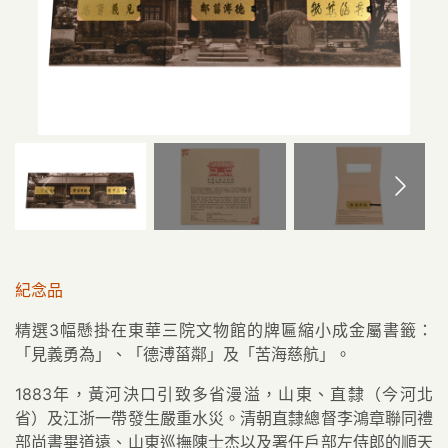
紀念品
精選3幅懸掛在東華三院文物館的牌匾縮小成金屬書籤：
「見義勇為」、「德溥菑鄰」及「苦海慈航」。
1883年，黃河決口引致多省漫溢，山東、直隸（今河北
省）及江浙一帶發生嚴重水災。清朝直隸總督李鴻章聯同禮
部尚書畢道遠、山東巡撫陳士杰以及署任戶部左侍郎的順天