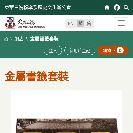
跳
東華三院檔案及歷史文化辦公室
至
內
繁
EN
简
容
網店
金屬書籤套裝
登入
新用戶登記
購物車
0
金屬書籤套裝