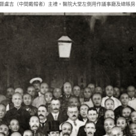
禮由港督盧吉（中間戴帽者）主禮。醫院大堂左側用作議事廳及總賬