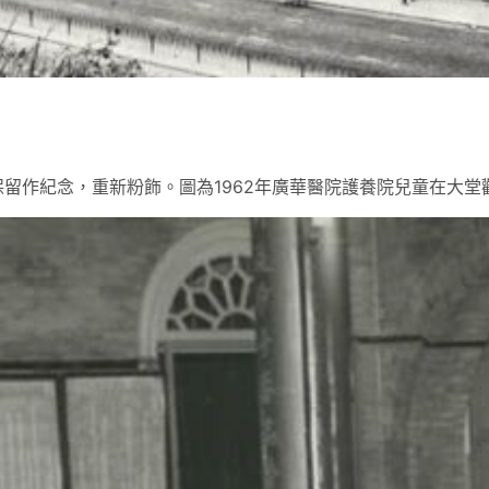
留作紀念，重新粉飾。圖為1962年廣華醫院護養院兒童在大堂