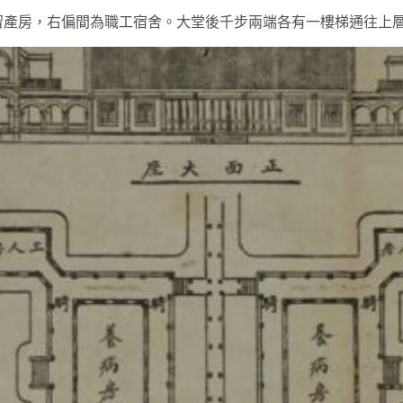
產房，右偏間為職工宿舍。大堂後千步兩端各有一樓梯通往上層。