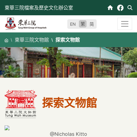
跳
東華三院檔案及歷史文化辦公室
至
內
繁
EN
简
容
東華三院文物館
探索文物館
探索文物館
@Nicholas Kitto