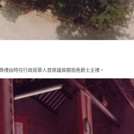
開幕典禮由時任行政局華人首席議員關祖堯爵士主禮。