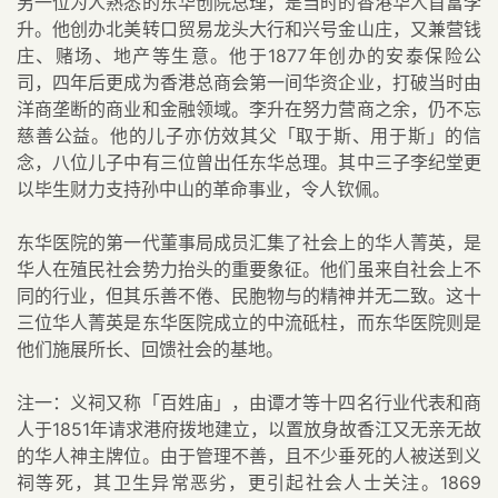
另一位为人熟悉的东华创院总理，是当时的香港华人首富李
升。他创办北美转口贸易龙头大行和兴号金山庄，又兼营钱
庄、赌场、地产等生意。他于1877年创办的安泰保险公
司，四年后更成为香港总商会第一间华资企业，打破当时由
洋商垄断的商业和金融领域。李升在努力营商之余，仍不忘
慈善公益。他的儿子亦仿效其父「取于斯、用于斯」的信
念，八位儿子中有三位曾出任东华总理。其中三子李纪堂更
以毕生财力支持孙中山的革命事业，令人钦佩。
东华医院的第一代董事局成员汇集了社会上的华人菁英，是
华人在殖民社会势力抬头的重要象征。他们虽来自社会上不
同的行业，但其乐善不倦、民胞物与的精神并无二致。这十
三位华人菁英是东华医院成立的中流砥柱，而东华医院则是
他们施展所长、回馈社会的基地。
注一：义祠又称「百姓庙」，由谭才等十四名行业代表和商
人于1851年请求港府拨地建立，以置放身故香江又无亲无故
的华人神主牌位。由于管理不善，且不少垂死的人被送到义
祠等死，其卫生异常恶劣，更引起社会人士关注。1869