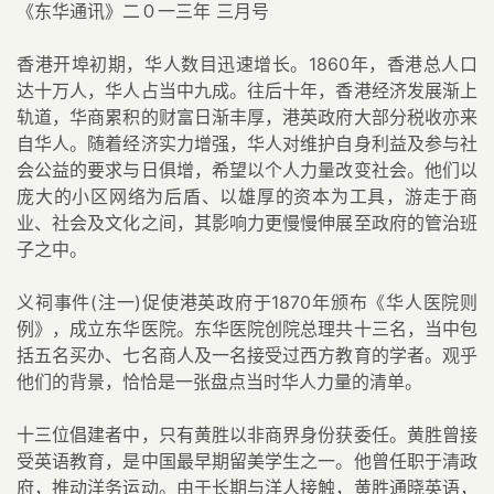
《东华通讯》二０一三年 三月号
香港开埠初期，华人数目迅速增长。1860年，香港总人口
达十万人，华人占当中九成。往后十年，香港经济发展渐上
轨道，华商累积的财富日渐丰厚，港英政府大部分税收亦来
自华人。随着经济实力增强，华人对维护自身利益及参与社
会公益的要求与日俱增，希望以个人力量改变社会。他们以
庞大的小区网络为后盾、以雄厚的资本为工具，游走于商
业、社会及文化之间，其影响力更慢慢伸展至政府的管治班
子之中。
义祠事件(注一)促使港英政府于1870年颁布《华人医院则
例》，成立东华医院。东华医院创院总理共十三名，当中包
括五名买办、七名商人及一名接受过西方教育的学者。观乎
他们的背景，恰恰是一张盘点当时华人力量的清单。
十三位倡建者中，只有黄胜以非商界身份获委任。黄胜曾接
受英语教育，是中国最早期留美学生之一。他曾任职于清政
府，推动洋务运动。由于长期与洋人接触，黄胜通晓英语，