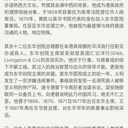
亦谙熟西方文化。凭借其会通中西的背景，他成为港英政府
的理想吸纳对象，于1858年获委任为高等法院首位华人陪
审员。1870年，黄胜以英华书院代表的身份加入东华医院
董事局。在芸芸东华总理之中，他被视为最能够与政府直接
沟通的人物，地位特殊。
其余十二位东华创院总理都在本港具规模的华洋商行任职买
办或商人。东华创院主席梁安就是英国仁记洋行(Gibb,
Livingston & Co)的资深买办。他乐于行善，与慈善组织结
下不解之缘。其过人的政治智慧与出众的领导才能，更是他
成为东华创院主席的关键。查东华医院成立的前一年，义祠
发生了一宗涉嫌违规事件。事缘政府发现一名濒死病人被移
至义祠的停尸间，遂令港督下令再犯者当谋杀论。梁安随即
联同一众委员上书，向港督说明此乃中国风习，绝无不仁之
意。他曾于1869、1870、1871及1877年出任东华主席，又
于1887年再任东华首总理，对东华早年的慈善事业影响深
远。