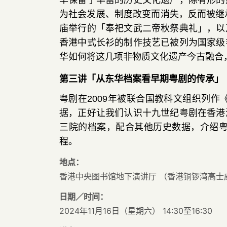
华保留了丰富的历史文化遗产
，
除有形的
为社会发展
、
制度改变而消失
，
反而被继
庙举行的
「
奉祀文武二帝秋祭典礼
」，
以
香港中式长衫的制作技艺已被列为国家级
华如何将这几项非物质文化遗产今古融合
第三讲
「
从东华档案看早期粤剧的传承
」
粤剧在
2009
年被联合国教科文组织列作
据
，
正好让我们认识十九世纪粤剧在香港
三院的档案
，
配合其他历史数据
，
介绍
程
。
地点：
香港中央图书馆地下演讲厅 （香港铜锣湾高士威
日期／时间：
2024年11月16日（星期六） 14:30至16:30