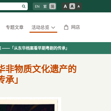
A
A
EN
繁
简
A
网店
专题文章
活动总览
 ——「从东华档案看早期粤剧的传承」
华非物质文化遗产的
传承」