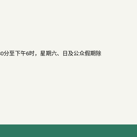
30
分至下午
6
时
，
星期六
、
日及公众假期除