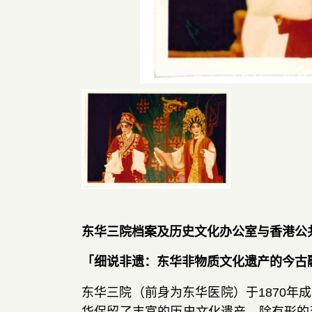
东华三院档案及历史文化办公室与香港公
「
细说非遗
：
东华非物质文化遗产的今古
东华三院
（
前身为东华医院
）
于
1870
年成