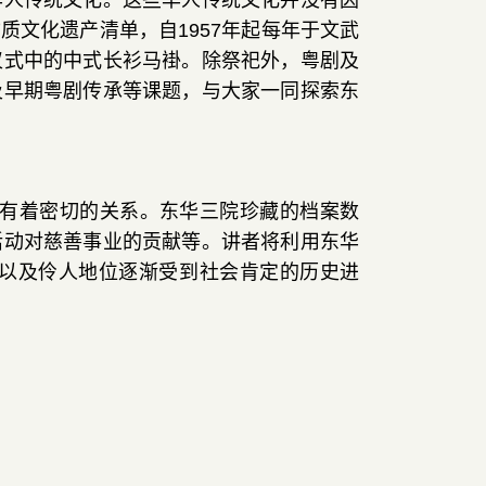
华人传统文化
。
这些华人传统文化并没有因
物质文化遗产清单
，
自
1957
年起每年于文武
仪式中的中式长衫马褂
。
除祭祀外
，
粤剧及
及早期粤剧传承等课题
，
与大家一同探索东
有着密切的关系
。
东华三院珍藏的档案数
活动对慈善事业的贡献等
。
讲者将利用东华
以及伶人地位逐渐受到社会肯定的历史进