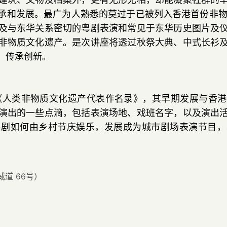
建筑
、
文物及档案外
，
更有无形无相
，
却能凝聚社群的
承和发展
。
最广为人熟悉的莫过于已被列入香港首份非
及与东华关系密切的粤剧表演和常见于东华历史图片及
非物质文化遗产
。
是次讲座将透过秋祭大典
、
中式长衫
，
传承创新
。
《人类非物质文化遗产代表作名录》
，
其早期发展与香港
演出的一些点滴
，
包括表演场地
、
戏班名字
，
以及演出
粤剧如何由乡村节庆娱乐
，
发展成为城市剧场表演节目
，
道 66号）