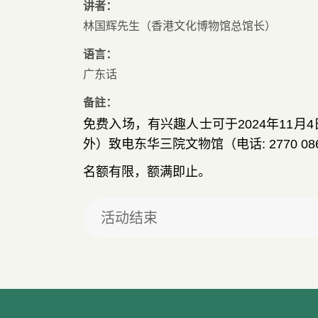
讲者：
林国辉先生（香港文化博物馆总馆长）
语言：
广东话
备註：
免费入场
，
有兴趣人士可于
2024
年
11
月
4
外
）
致电东华三院文物馆
（
电话
: 2770 08
名额有限
，
额满即止
。
活动结束