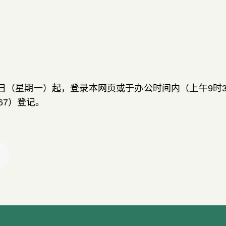
日
（
星期一
）
起
，
登录本网页或于办公时间内
（
上午
9
时
67
）
登记
。