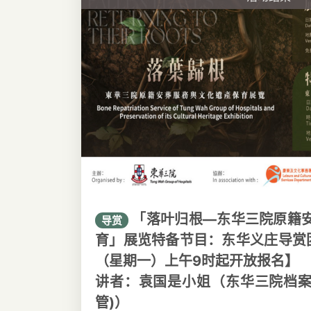
「落叶归根—东华三院原籍
导赏
育」展览特备节目：东华义庄导赏团
（星期一）上午9时起开放报名】
讲者：袁国是小姐（东华三院档
管)）