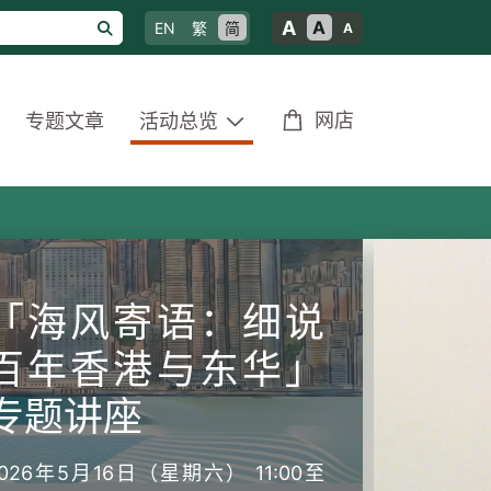
A
A
EN
繁
简
A
网店
专题文章
活动总览
「海风寄语：细说
百年香港与东华」
专题讲座
2026年5月16日（星期六） 11:00至