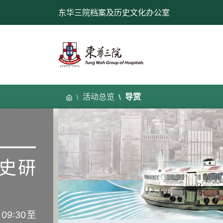
跳
东华三院档案及历史文化办公室
至
内
容
活动总览
导赏
——
史研
09:30至