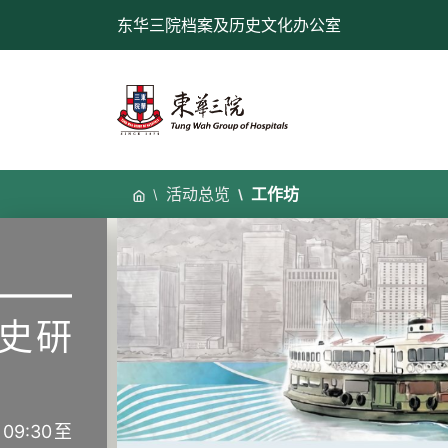
跳
东华三院档案及历史文化办公室
至
内
容
活动总览
工作坊
——
史研
09:30至