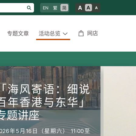
A
A
EN
繁
简
A
网店
专题文章
活动总览
「海风寄语：细说
百年香港与东华」
专题讲座
2026年5月16日（星期六） 11:00至