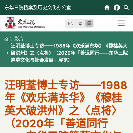
跳
东华三院档案及历史文化办公室
至
内
简
EN
繁
容
影片
汪明荃博士专访——1988年《欢乐满东华》《穆桂英大
破洪州》之〈点将〉（2020年「善道同行——东华三院
筹募文化与社会发展」展览）
汪明荃博士专访——1988
年《欢乐满东华》《穆桂
英大破洪州》之〈点将〉
（2020年「善道同行