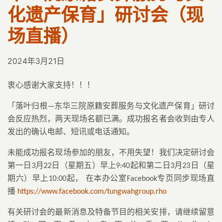
化遗产保育」研讨会（现
场直播）
2024年3月21日
衷心感谢大家支持！！！
「落叶归根
东华三院原籍安葬服务与文化遗产保育」研讨
—
会反应热烈，两天现场名额已满。成功报名者会收到由专人
发出的确认电邮、短讯或电话通知。
未能成功报名现场参加的朋友，不用失望！我们决定研讨会
第一日
月
日（星期五）早上
起
第二日
月
日（星
3
22
9:40
和
3
23
期六）早上
起，
本办公室
专页同步现场直
10:00
在
Facebook
播
https://www.facebook.com/tungwahgroup.rho
有关研讨会的最新消息及特备节目的相关安排，请继续留意