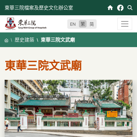
跳
東華三院檔案及歷史文化辦公室
至
內
繁
EN
简
容
歷史建築
東華三院文武廟
東華三院文武廟