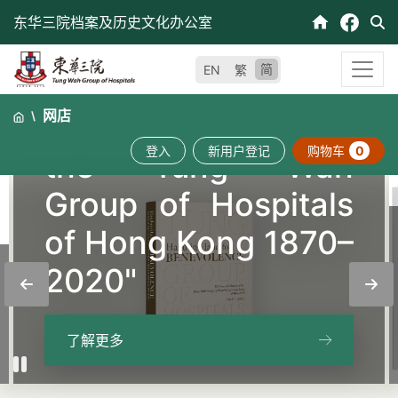
跳
东华三院档案及历史文化办公室
至
nd in Hand for
内
简
EN
繁
容
evolence: 150
网店
s of History of
登入
新用户登记
购物车
0
e Tung Wah
up of Hospitals
Hong Kong 1870–
《善
0"
院15
多
了解更多