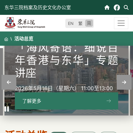
跳
东华三院档案及历史文化办公室
至
内
简
EN
繁
容
活动总览
「海风寄语：细说百
年香港与东华」专题
讲座
2026年5月16日（星期六） 11:00至13:00
了解更多