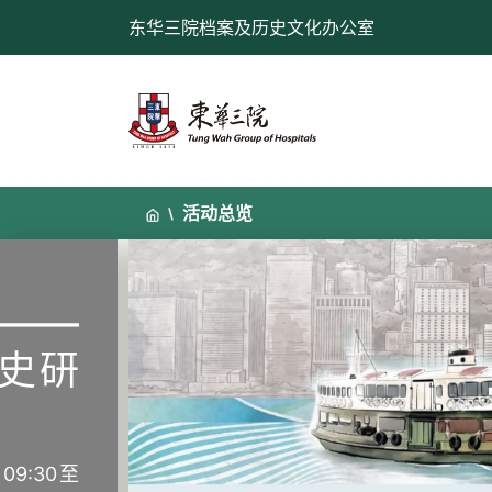
跳
东华三院档案及历史文化办公室
至
内
容
活动总览
——
史研
09:30至