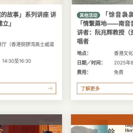
的故事」系列讲座 讲
「馀音袅
其他活动
建立」
「情繫蔴地——南音
）
讲者：阮兆辉教授（
唱者
讲厅（香港铜锣湾高士威道
地点：
香港文化
4:30至16:30
日期／时间：
2025年
费用：
免费
了解更多