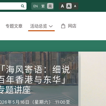
A
A
EN
繁
简
A
网店
专题文章
活动总览
「海风寄语：细说
百年香港与东华」
专题讲座
2026年5月16日（星期六） 11:00至