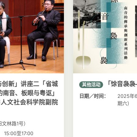
与创新」讲座二「省城
「馀音袅袅
其他活动
的南音、板眼与粤讴」
日期／时间：
2025年
学人文社会科学院副院
期六）
）
文林路1号）
5:00至17:00