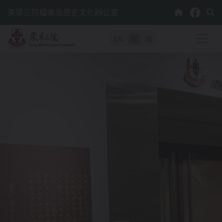
跳
東華三院檔案及歷史文化辦公室
至
內
繁
EN
简
容
主
頁