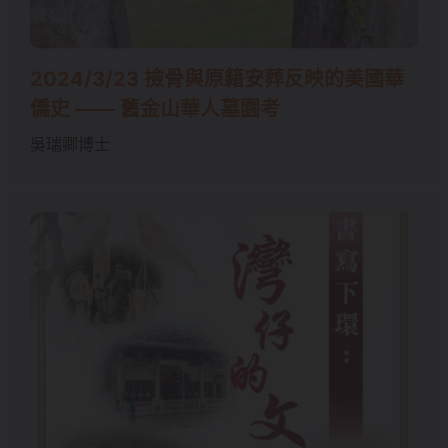
2024/3/23 撿⻣與原籍安葬反映的美國華
僑史 —— 舊⾦⼭華⼈墓園考
吳瑞卿博⼠